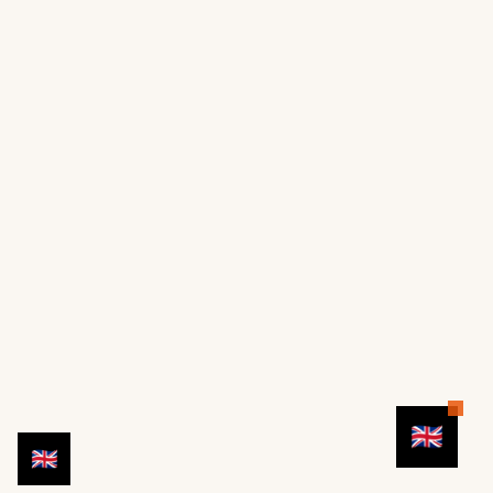
🇬🇧
🇬🇧