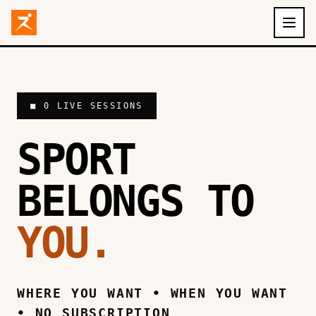
Aller au contenu principal
■ 0 LIVE SESSIONS
SPORT
BELONGS TO
YOU.
WHERE YOU WANT • WHEN YOU WANT
• NO SUBSCRIPTION