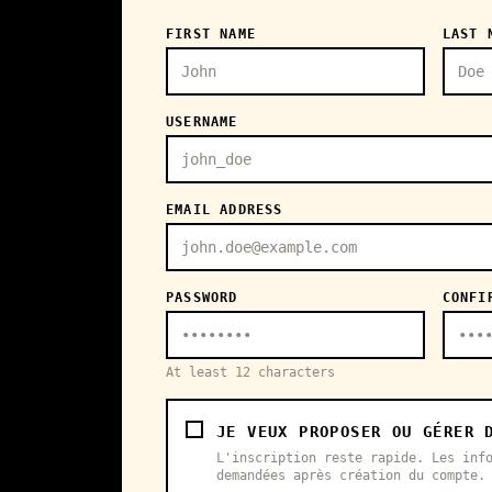
FIRST NAME
LAST 
USERNAME
EMAIL ADDRESS
PASSWORD
CONFI
At least 12 characters
JE VEUX PROPOSER OU GÉRER 
L'inscription reste rapide. Les inf
demandées après création du compte.