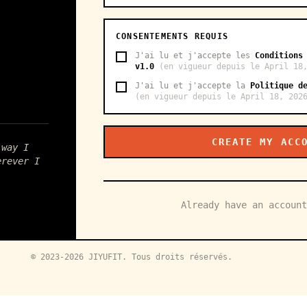
CONSENTEMENTS REQUIS
J'ai lu et j'accepte les
Conditions
v1.0
(en vigueur depuis le April 18
J'ai lu et j'accepte la
Politique d
(en vigueur depuis le April 18, 202
CREATE MY ACC
 way I
erever I
Already have an accoun
© 2023-2026 JIYUFIT. Tous droits réservés.