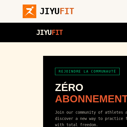
JIYU
FIT
JIYU
FIT
REJOINDRE LA COMMUNAUTÉ
ZÉRO
ABONNEMENT
Join our community of athletes 
discover a new way to practice 
with total freedom.