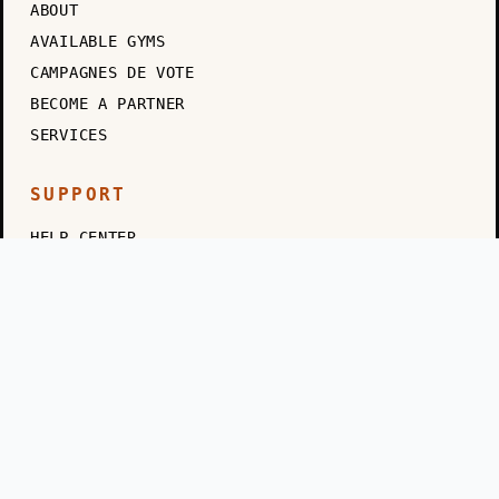
ABOUT
AVAILABLE GYMS
CAMPAGNES DE VOTE
BECOME A PARTNER
SERVICES
SUPPORT
HELP CENTER
CONTACT
FAQ
BLOG
GOVERNANCE TRANSPARENCY
BOUNTY BOARD
LEGAL
TERMS OF SERVICE